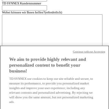
TD SYNNEX Kundennummer
Wobei können wir Ihnen helfen?
(erforderlich)
Continue without Accepting
Laden Sie eine Datei hoch (optional)
We aim to provide highly relevant and
Max. Dateigröße: 32 MB.
personalized content to benefit your
Datenschutz
(erforderlich)
business!
Ich möchte telefonisch/per E-Mail kontaktiert werden, um von einem
Experten der TD SYNNEX Germany GmbH & Co. OHG weitere
TD SYNNEX use cookies to keep our site reliable and secure, to
Informationen und eine Beratung zu erhalten. Mit der Eingabe meiner
measure its performance, to provide you personalized market
Daten erkläre ich mich einverstanden, dass die TD SYNNEX Germany
insights and improve your user experience; including any
GmbH & Co. OHG diese zur Ausführung der angefragten
relevant contents and personalized advertising. By rejecting we
Kontaktaufnahme verwendet. Meine Einwilligung kann ich jederzeit für
will show you the same amount, but not personalized marketing
die Zukunft per E-Mail an
marcom-services@tdsynnex.com
widerrufen.
ads.
(erforderlich)