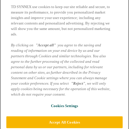
erfolgreich absolvierte Quiz bringt Sie dem Urlaubsfeeling näher.
TD SYNNEX use cookies to keep our site reliable and secure, to
Lösen Sie Ihre gesammelten Punkte im Prämienshop gegen
measure its performance, to provide you personalized market
verlockende Belohnungen ein.
insights and improve your user experience; including any
relevant contents and personalized advertising. By rejecting we
will show you the same amount, but not personalized marketing
ads.
Hauptgewinn
Reisegutschein
By clicking on
"Accept all"
you agree to the saving and
reading of information on your end device by us and our
Entdecken Sie die Welt nach Ihren Wünschen –
partners through Cookies and similar technologies. You also
mit einem exklusiven Reisegutschein für unvergessliche Momente
agree to the further processing of the collected and read
am Zielort Ihrer Träume.
personal data by us or our partners, including for relevant
content on other sites, as further described in the Privacy
Weitere Gewinne
Statement and Cookie settings where you can always manage
your cookie preferences. If you select
"Reject"
, we will only
apply cookies being necessary for the operation of this website,
Sofortgewinne im Prämienshop
which do not require your consent.
Jetzt anmelden
Teilnahmebedingungen
Cookies Settings
©2025 TD SYNNEX Germany GmbH & Co. OHG | Alle Rechte
vorbehalten
Impressum
|
Datenschutzhinweise Marcom Services
Accept All Cookies
AGB Marcom Services
|
Cookie Einstellungen