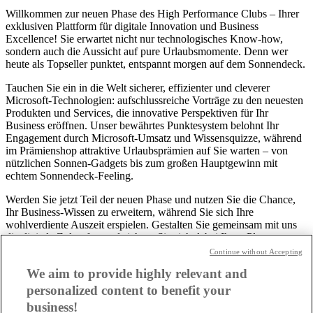
Willkommen zur neuen Phase des High Performance Clubs – Ihrer
exklusiven Plattform für digitale Innovation und Business
Excellence! Sie erwartet nicht nur technologisches Know-how,
sondern auch die Aussicht auf pure Urlaubsmomente. Denn wer
heute als Topseller punktet, entspannt morgen auf dem Sonnendeck.
Tauchen Sie ein in die Welt sicherer, effizienter und cleverer
Microsoft-Technologien: aufschlussreiche Vorträge zu den neuesten
Produkten und Services, die innovative Perspektiven für Ihr
Business eröffnen. Unser bewährtes Punktesystem belohnt Ihr
Engagement durch Microsoft-Umsatz und Wissensquizze, während
im Prämienshop attraktive Urlaubsprämien auf Sie warten – von
nützlichen Sonnen-Gadgets bis zum großen Hauptgewinn mit
echtem Sonnendeck-Feeling.
Werden Sie jetzt Teil der neuen Phase und nutzen Sie die Chance,
Ihr Business-Wissen zu erweitern, während Sie sich Ihre
wohlverdiente Auszeit erspielen. Gestalten Sie gemeinsam mit uns
die digitale Zukunft – und sichern Sie sich dabei Ihren Platz unter
der Sonne!
Continue without Accepting
We aim to provide highly relevant and
Preise
personalized content to benefit your
business!
Ihr Erfolg wird belohnt! Jeder Microsoft-Umsatz und jedes