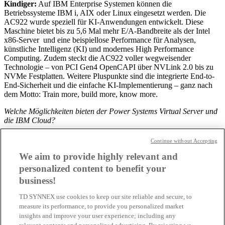
Kindiger:
Auf IBM Enterprise Systemen können die
Betriebssysteme IBM i, AIX oder Linux eingesetzt werden. Die
AC922 wurde speziell für KI-Anwendungen entwickelt. Diese
Maschine bietet bis zu 5,6 Mal mehr E/A-Bandbreite als der Intel
x86-Server und eine beispiellose Performance für Analysen,
künstliche Intelligenz (KI) und modernes High Performance
Computing. Zudem steckt die AC922 voller wegweisender
Technologie – von PCI Gen4 OpenCAPI über NVLink 2.0 bis zu
NVMe Festplatten. Weitere Pluspunkte sind die integrierte End-to-
End-Sicherheit und die einfache KI-Implementierung – ganz nach
dem Motto: Train more, build more, know more.
Welche Möglichkeiten bieten der Power Systems Virtual Server und
die IBM Cloud?
Continue without Accepting
Kindiger:
Viele Kunden nutzen die Leistung einer Power Maschine
We aim to provide highly relevant and
mit vier Kernen nicht aus. Wer für bestimmte Workflows den Power
personalized content to benefit your
Systems Virtual Server in der Cloud einsetzt, bezahlt nur die
business!
Ressourcen, die er benötigt, weil nach einem günstigen Pay as you
go-Modell abgerechnet wird. Weitere Einsparungen ergeben sich bei
TD SYNNEX use cookies to keep our site reliable and secure, to
der Wartung, bei den Softwarelizenzen sowie bei Energie und
measure its performance, to provide you personalized market
Stellfläche. Perfekt geeignet ist eine Virtual Power Server Instanz
insights and improve your user experience; including any
auch als Disaster Recovery System, das für Notfälle alle