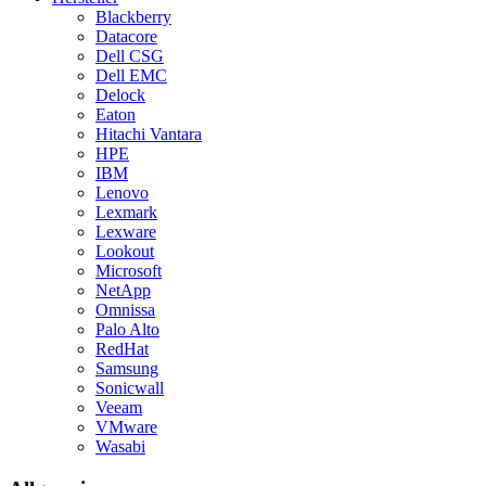
Blackberry
Datacore
Dell CSG
Dell EMC
Delock
Eaton
Hitachi Vantara
HPE
IBM
Lenovo
Lexmark
Lexware
Lookout
Microsoft
NetApp
Omnissa
Palo Alto
RedHat
Samsung
Sonicwall
Veeam
VMware
Wasabi