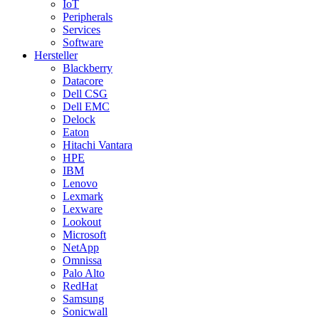
IoT
Peripherals
Services
Software
Hersteller
Blackberry
Datacore
Dell CSG
Dell EMC
Delock
Eaton
Hitachi Vantara
HPE
IBM
Lenovo
Lexmark
Lexware
Lookout
Microsoft
NetApp
Omnissa
Palo Alto
RedHat
Samsung
Sonicwall