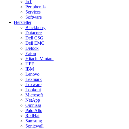
IoT
Peripherals
Services
Software
Hersteller
Blackberry
Datacore
Dell CSG
Dell EMC
Delock
Eaton
Hitachi Vantara
HPE
IBM
Lenovo
Lexmark
Lexware
Lookout
Microsoft
NetApp
Omnissa
Palo Alto
RedHat
Samsung
Sonicwall