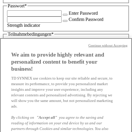
Passwort
*
Enter Password
Confirm Password
Strength indicator
Teilnahmebedingungen
*
Mit meiner Registrierung akzeptiere ich die
Continue without Accepting
Teilnahmebedingungen
der Kampagne, sowie den Erhalt
von Newslettern im Rahmen der Kampagne. Meine
We aim to provide highly relevant and
Einwilligung kann ich jederzeit für die Zukunft im Footer des
personalized content to benefit your
entsprechenden Newsletters widerrufen
business!
Hiermit akzeptiere ich die Teilnahmebedingungen.
Wenn Sie etwas darüber erfahren wollen, wie die
TD SYNNEX use cookies to keep our site reliable and secure, to
measure its performance, to provide you personalized market
TD SYNNEX Germany GmbH & Co. OHG im
insights and improve your user experience; including any
Zusammenhang mit diesem Marcom Service Ihre
relevant contents and personalized advertising. By rejecting we
Daten verarbeitet, informieren Sie sich in unseren
will show you the same amount, but not personalized marketing
Datenschutzhinweisen Marcom Services.
ads.
Darüber hinaus gelten die
AGB Marcom Services
By clicking on
"Accept all"
you agree to the saving and
reading of information on your end device by us and our
der TD SYNNEX Switzerland GmbH.
partners through Cookies and similar technologies. You also