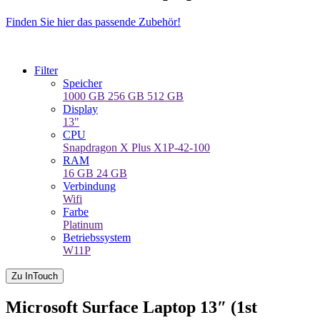
Finden Sie hier das passende Zubehör!
Filter
Speicher
1000 GB
256 GB
512 GB
Display
13"
CPU
Snapdragon X Plus X1P-42-100
RAM
16 GB
24 GB
Verbindung
Wifi
Farbe
Platinum
Betriebssystem
W11P
Zu InTouch
Microsoft Surface Laptop 13″ (1st