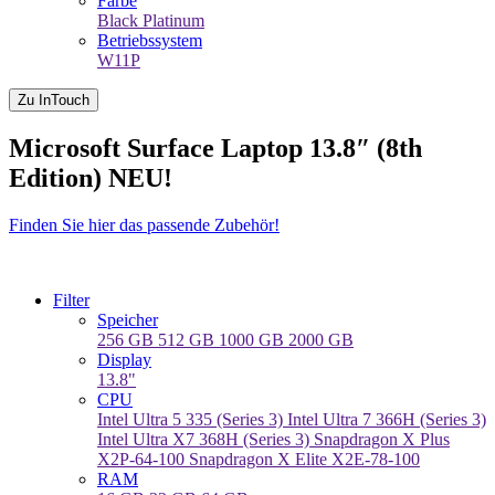
Farbe
Black
Platinum
Betriebssystem
W11P
Zu InTouch
Microsoft Surface Laptop 13.8″ (8th
Edition) NEU!
Finden Sie hier das passende Zubehör!
Filter
Speicher
256 GB
512 GB
1000 GB
2000 GB
Display
13.8"
CPU
Intel Ultra 5 335 (Series 3)
Intel Ultra 7 366H (Series 3)
Intel Ultra X7 368H (Series 3)
Snapdragon X Plus
X2P-64-100
Snapdragon X Elite X2E-78-100
RAM