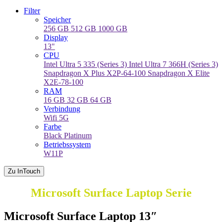
Filter
Speicher
256 GB
512 GB
1000 GB
Display
13"
CPU
Intel Ultra 5 335 (Series 3)
Intel Ultra 7 366H (Series 3)
Snapdragon X Plus X2P-64-100
Snapdragon X Elite
X2E-78-100
RAM
16 GB
32 GB
64 GB
Verbindung
Wifi
5G
Farbe
Black
Platinum
Betriebssystem
W11P
Zu InTouch
Microsoft Surface Laptop Serie
Microsoft Surface Laptop 13″