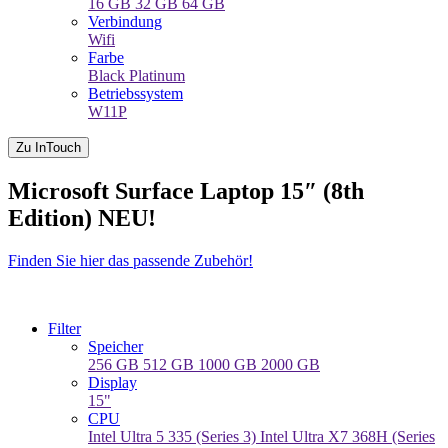
16 GB
32 GB
64 GB
Verbindung
Wifi
Farbe
Black
Platinum
Betriebssystem
W11P
Zu InTouch
Microsoft Surface Laptop 15″ (8th
Edition) NEU!
Finden Sie hier das passende Zubehör!
Filter
Speicher
256 GB
512 GB
1000 GB
2000 GB
Display
15"
CPU
Intel Ultra 5 335 (Series 3)
Intel Ultra X7 368H (Series