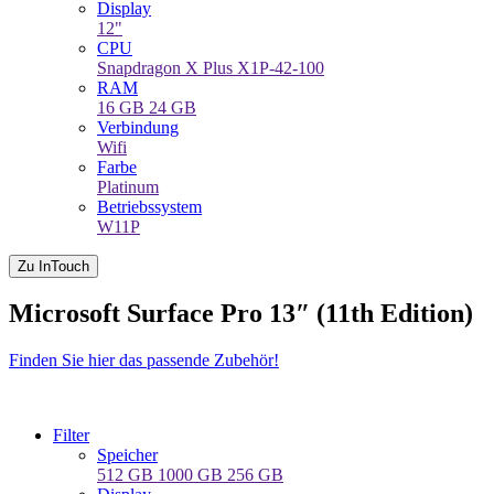
Display
12"
CPU
Snapdragon X Plus X1P-42-100
RAM
16 GB
24 GB
Verbindung
Wifi
Farbe
Platinum
Betriebssystem
W11P
Zu InTouch
Microsoft Surface Pro 13″ (11th Edition)
Finden Sie hier das passende Zubehör!
Filter
Speicher
512 GB
1000 GB
256 GB