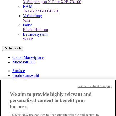
3)
Snapdragon X Elite X2E-78-100
RAM
16 GB
32 GB
64 GB
Verbindung
Wifi
Farbe
Black
Platinum
Betriebssystem
W11P
Zu InTouch
Cloud Marketplace
Microsoft 365
Surface
Produktauswahl
Promotionen
Projekte
Continue without Accepting
Snapdragon on Surface
We aim to provide highly relevant and
Azure
personalized content to benefit your
Azure Stack
business!
Reserved Instances
Cloud Solution Provider Programm
TD SYNNEX use cookies to keep our site reliable and secure, to