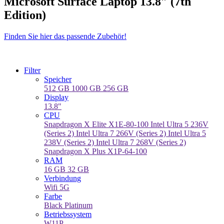
Microsoft Surface Laptop 13.8″ (7th
Edition)
Finden Sie hier das passende Zubehör!
Filter
Speicher
512 GB
1000 GB
256 GB
Display
13.8"
CPU
Snapdragon X Elite X1E-80-100
Intel Ultra 5 236V
(Series 2)
Intel Ultra 7 266V (Series 2)
Intel Ultra 5
238V (Series 2)
Intel Ultra 7 268V (Series 2)
Snapdragon X Plus X1P-64-100
RAM
16 GB
32 GB
Verbindung
Wifi
5G
Farbe
Black
Platinum
Betriebssystem
W11P