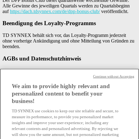
Der DPP Bonus Club bietet quartalsweise wechselnde Gewinne.
Alle Gewinne des jeweiligen Quartals werden zu Quartalsbeginn
auf
https://dach.tdsynnex.com/de/dpp-bonus-club/
veröffentlicht.
Beendigung des Loyalty-Programms
TD SYNNEX behält sich vor, das Loyalty-Programm jederzeit
ohne vorherige Ankündigung und ohne Mitteilung von Gründen zu
beenden.
AGBs und Datenschutzhinweis
Soweit in diesen Teilnahmebedingungen nichts Abweichendes
geregelt ist, gelten die
AGB Marcom Services
Continue without Accepting
We aim to provide highly relevant and
Wenn Sie etwas darüber erfahren wollen, wie die TD SYNNEX
Germany GmbH & Co. OHG im Zusammenhang mit diesem
personalized content to benefit your
Marcom Service Ihre Daten verarbeitet, informieren Sie sich in
business!
unseren
Datenschutzhinweisen Marcom Services.
TD SYNNEX use cookies to keep our site reliable and secure, to
Es wird darauf hingewiesen, dass die vorgenannten Gewinne
measure its performance, to provide you personalized market
Einkünfte/Zuwendungen darstellen und entsprechend der
insights and improve your user experience; including any
Pauschalierungsregelung des § 37b EStG von TD SYNNEX
relevant contents and personalized advertising. By rejecting we
versteuert werden. Der Gewinner muss daher die erhaltenen
will show you the same amount, but not personalized marketing
Gewinne nicht noch einmal versteuern. Es wird empfohlen, Ihren