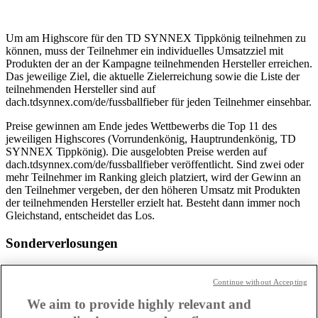
Um am Highscore für den TD SYNNEX Tippkönig teilnehmen zu
können, muss der Teilnehmer ein individuelles Umsatzziel mit
Produkten der an der Kampagne teilnehmenden Hersteller erreichen.
Das jeweilige Ziel, die aktuelle Zielerreichung sowie die Liste der
teilnehmenden Hersteller sind auf
dach.tdsynnex.com/de/fussballfieber für jeden Teilnehmer einsehbar.
Preise gewinnen am Ende jedes Wettbewerbs die Top 11 des
jeweiligen Highscores (Vorrundenkönig, Hauptrundenkönig, TD
SYNNEX Tippkönig). Die ausgelobten Preise werden auf
dach.tdsynnex.com/de/fussballfieber veröffentlicht. Sind zwei oder
mehr Teilnehmer im Ranking gleich platziert, wird der Gewinn an
den Teilnehmer vergeben, der den höheren Umsatz mit Produkten
der teilnehmenden Hersteller erzielt hat. Besteht dann immer noch
Gleichstand, entscheidet das Los.
Sonderverlosungen
Zusätzlich werden im Rahmen der Fußballfieber-Kampagne in
unregelmäßigen Abständen Sondergewinne vergeben, z.B. für das
Continue without Accepting
Tippen einzelner Spiele oder für den Kauf ausgewählter Produkte.
We aim to provide highly relevant and
Die entsprechenden Voraussetzungen und Bedingungen für diese