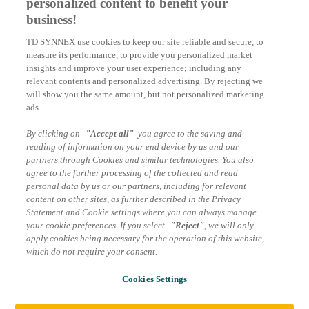
personalized content to benefit your
Gewinne werden rechtzeitig und umfassend auf
dach.tdsynnex.com/de/fussballfieber veröffentlicht.
business!
Jeder Gewinner wird spätestens nach 6 Werktagen per E-Mail über
TD SYNNEX use cookies to keep our site reliable and secure, to
seinen Gewinn benachrichtigt. Der Versand der Gewinne erfolgt an
measure its performance, to provide you personalized market
die bei der Registrierung angegebene Adresse. Der Gewinner stellt
insights and improve your user experience; including any
sicher, dass seine Geschäftsführung über den Erhalt des Gewinnes
relevant contents and personalized advertising. By rejecting we
informiert ist und dem Erhalt zustimmt.
will show you the same amount, but not personalized marketing
ads.
Soweit in diesen Teilnahmebedingungen nichts Abweichendes
geregelt ist, gelten die
AGB Marcom Services
.
By clicking on
"Accept all"
you agree to the saving and
reading of information on your end device by us and our
partners through Cookies and similar technologies. You also
Impressum
Teilnahmebedingungen
AGB Marcom Services
agree to the further processing of the collected and read
Datenschutzhinweise Marcom Services
Cookie Einstellungen
personal data by us or our partners, including for relevant
content on other sites, as further described in the Privacy
Statement and Cookie settings where you can always manage
your cookie preferences. If you select
"Reject"
, we will only
Anmelden
apply cookies being necessary for the operation of this website,
which do not require your consent.
E-Mail oder Username
Cookies Settings
Passwort
Passwort vergessen