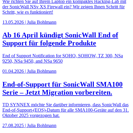
Wie richten Sie auf Ihrem Laptop ein kompaktes Hacking‑Lab mit
der SonicWall NSv XS Firewall ein? Wir zeigen Ihnen Schritt für
Schritt, wie es funktioniert!
13.05.2026 | Julia Bohlmann
Ab 16 April kündigt SonicWall End of
Support für folgende Produkte
End of Support Notification for SOHO, SOHOW, TZ 300, NSa
9250, NSa 9450, and NSa 9650
01.04.2026 | Julia Bohlmann
End-of-Support für SonicWall SMA100
Serie – Jetzt Migration vorbereiten.
TD SYNNEX möchte Sie darüber informieren, dass SonicWall das
End-of-Support-(EOS)-Datum für alle SMA100-Geräte auf den 31.
Oktober 2025 vorgezogen hat.
27.08.2025 | Julia Bohlmann