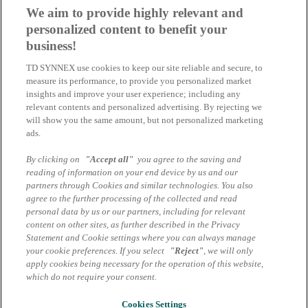
04.07.2025 | Julia Bohlmann
We aim to provide highly relevant and
personalized content to benefit your
Microsoft Defender schützt – SonicWall
business!
MDR ergänzt.
TD SYNNEX use cookies to keep our site reliable and secure, to
Für umfassende Sicherheit.
measure its performance, to provide you personalized market
insights and improve your user experience; including any
Sie setzen bereits auf Microsoft Defender? Eine ausgezeichnete
relevant contents and personalized advertising. By rejecting we
Entscheidung.
will show you the same amount, but not personalized marketing
ads.
03.07.2025 | Julia Bohlmann
By clicking on
"Accept all"
you agree to the saving and
Lassen Sie ihr Unternehmen wachsen -
reading of information on your end device by us and our
partners through Cookies and similar technologies. You also
werden Sie SonicWall Partner!
agree to the further processing of the collected and read
personal data by us or our partners, including for relevant
SonicWall - ein weltweit führender Anbieter im Bereich
content on other sites, as further described in the Privacy
Cybersicherheit
Statement and Cookie settings where you can always manage
your cookie preferences. If you select
"Reject"
, we will only
30.05.2025 | Julia Bohlmann
apply cookies being necessary for the operation of this website,
which do not require your consent.
Impressum
Datenschutzhinweise Marcom Services
AGB Marcom Services
Cookies Settings