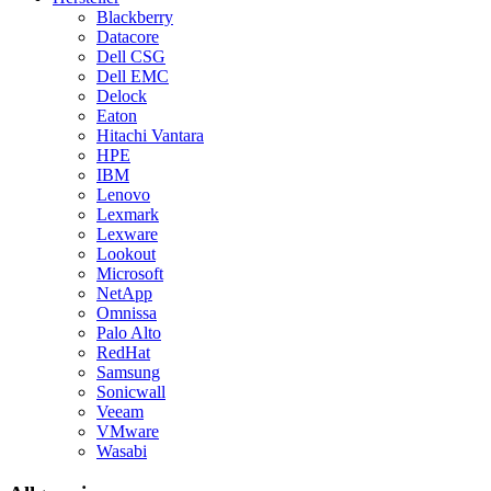
Blackberry
Datacore
Dell CSG
Dell EMC
Delock
Eaton
Hitachi Vantara
HPE
IBM
Lenovo
Lexmark
Lexware
Lookout
Microsoft
NetApp
Omnissa
Palo Alto
RedHat
Samsung
Sonicwall
Veeam
VMware
Wasabi