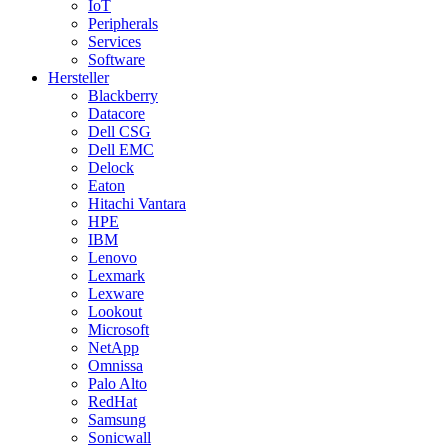
IoT
Peripherals
Services
Software
Hersteller
Blackberry
Datacore
Dell CSG
Dell EMC
Delock
Eaton
Hitachi Vantara
HPE
IBM
Lenovo
Lexmark
Lexware
Lookout
Microsoft
NetApp
Omnissa
Palo Alto
RedHat
Samsung
Sonicwall