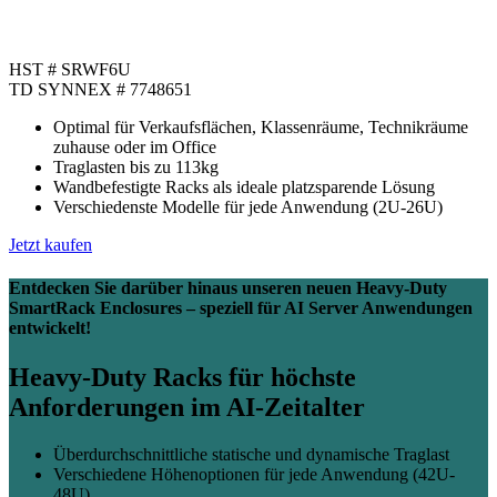
HST # SRWF6U
TD SYNNEX # 7748651
Optimal für Verkaufsflächen, Klassenräume, Technikräume
zuhause oder im Office
Traglasten bis zu 113kg
Wandbefestigte Racks als ideale platzsparende Lösung
Verschiedenste Modelle für jede Anwendung (2U-26U)
Jetzt kaufen
Entdecken Sie darüber hinaus unseren neuen Heavy-Duty
SmartRack Enclosures – speziell für AI Server Anwendungen
entwickelt!
Heavy-Duty Racks für höchste
Anforderungen im AI‑Zeitalter
Überdurchschnittliche statische und dynamische Traglast
Verschiedene Höhenoptionen für jede Anwendung (42U-
48U)