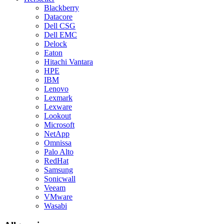
Blackberry
Datacore
Dell CSG
Dell EMC
Delock
Eaton
Hitachi Vantara
HPE
IBM
Lenovo
Lexmark
Lexware
Lookout
Microsoft
NetApp
Omnissa
Palo Alto
RedHat
Samsung
Sonicwall
Veeam
VMware
Wasabi