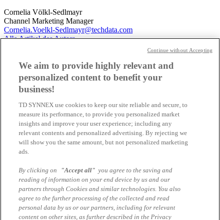
Cornelia Völkl-Sedlmayr
Channel Marketing Manager
Cornelia.Voelkl-Sedlmayr@techdata.com
Alle Artikel des Autors
Continue without Accepting
Das könnte Sie auch interessieren
We aim to provide highly relevant and
personalized content to benefit your
Vertiv Top Choice Produkte des Monats
business!
Vertiv TopChoice Promotion bei TD SYNNEX –
TD SYNNEX use cookies to keep our site reliable and secure, to
Monatlich attraktive Angebote für Ihre
measure its performance, to provide you personalized market
IT‑Infrastruktur
insights and improve your user experience; including any
relevant contents and personalized advertising. By rejecting we
will show you the same amount, but not personalized marketing
NETGEAR AV-Lösungen
ads.
Die richtige Netzwerkplattform für moderne AV-
By clicking on
"Accept all"
you agree to the saving and
over-IP-Projekte von NETGEAR
reading of information on your end device by us and our
partners through Cookies and similar technologies. You also
Vertiv Top Choice Produkte des Monats
agree to the further processing of the collected and read
personal data by us or our partners, including for relevant
Vertiv TopChoice Promotion bei TD SYNNEX –
content on other sites, as further described in the Privacy