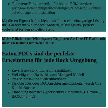
Optimierte Farbe in weiß – für höhere Effizienz durch
geringere Beleuchtungsanforderungen & besseren Kontrast
bei Montage und Installation
Mit diesen Eigenschaften bieten wir Ihnen eine einzigartige Lösung
für IT-Racks im Whitespace! Modern, leistungsstark, perfekt
vorbereitet für den aktuellen Trend.
Mehr Effizienz im Whitespace: Ergänzen Sie Ihre IT Racks mit
unseren leistungsstarken PDUs!
Eaton PDUs sind die perfekte
Erweiterung für jede Rack Umgebung
Zuverlässig für kritische Infrastrukturen
Vielseitig vom Basis‑ bis zum Managed‑Modell
Präzise Mess‑ und Steuerfunktionen
Flexible 10A oder 16A Anschlussmöglichkeiten durch C39
Kombi-Buchse
Einhaltung höchster Cybersecurity Richtlinien (UL2900-1,
IEC62443-4-2)