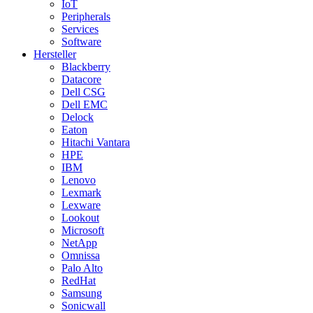
IoT
Peripherals
Services
Software
Hersteller
Blackberry
Datacore
Dell CSG
Dell EMC
Delock
Eaton
Hitachi Vantara
HPE
IBM
Lenovo
Lexmark
Lexware
Lookout
Microsoft
NetApp
Omnissa
Palo Alto
RedHat
Samsung
Sonicwall