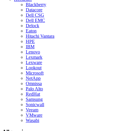
Blackberry
Datacore
Dell CSG
Dell EMC
Delock
Eaton
Hitachi Vantara
HPE
IBM
Lenovo
Lexmark
Lexware
Lookout
Microsoft
NetApp
Omnissa
Palo Alto
RedHat
Samsung
Sonicwall
Veeam
VMware
Wasabi