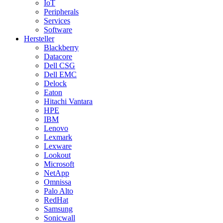
IoT
Peripherals
Services
Software
Hersteller
Blackberry
Datacore
Dell CSG
Dell EMC
Delock
Eaton
Hitachi Vantara
HPE
IBM
Lenovo
Lexmark
Lexware
Lookout
Microsoft
NetApp
Omnissa
Palo Alto
RedHat
Samsung
Sonicwall