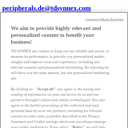
peripherals.de@tdsynnex.com
Continue without Accepting
We aim to provide highly relevant and
personalized content to benefit your
Michael Bublitz
business!
Team Leader Peripherals
Endpoint Solutions Germany
TD SYNNEX use cookies to keep our site reliable and secure, to
measure its performance, to provide you personalized market
WE ARE YOUR POWER SUPPLIER
insights and improve your user experience; including any
relevant contents and personalized advertising. By rejecting we
will show you the same amount, but not personalized marketing
ads.
Andreas Ehrnthaller
By clicking on
"Accept all"
you agree to the saving and
Teamlead Channel Marketing ES
reading of information on your end device by us and our
andreas.ehrnthaller@tdsynnex.com
partners through Cookies and similar technologies. You also
Alle Artikel des Autors
agree to the further processing of the collected and read
personal data by us or our partners, including for relevant
Das könnte Sie auch interessieren
content on other sites, as further described in the Privacy
Statement and Cookie settings where you can always manage
Blickschutzfilter - Ihre erste Verteidigungslinie
your cookie preferences. If you select
"Reject"
, we will only