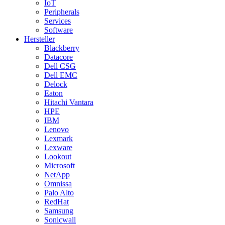
IoT
Peripherals
Services
Software
Hersteller
Blackberry
Datacore
Dell CSG
Dell EMC
Delock
Eaton
Hitachi Vantara
HPE
IBM
Lenovo
Lexmark
Lexware
Lookout
Microsoft
NetApp
Omnissa
Palo Alto
RedHat
Samsung
Sonicwall