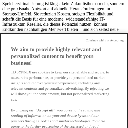
Speichervirtualisierung ist längst kein Zukunftsthema mehr, sondern
eine praxisnahe Antwort auf aktuelle Herausforderungen im
Storage-Umfeld. Sie reduziert Kosten, steigert Flexibilität und
schafft die Basis für eine moderne, widerstandsfähige IT-
Infrastruktur. Reseller, die dieses Potenzial nutzen, können
Endkunden nachhaltigen Mehrwert bieten – und sich selbst neue
Geschäftsmöglichkeiten eröffnen.
Continue without Accepting
Sprechen Sie mit unserem
TD SYNNEX Data & Applications
We aim to provide highly relevant and
Team
, um mehr über die passenden Lösungen und
Vermarktungschancen zu erfahren.
personalized content to benefit your
business!
TD SYNNEX use cookies to keep our site reliable and secure, to
Stefan Achter
measure its performance, to provide you personalized market
Business Development Manager
insights and improve your user experience; including any
stefan.achter@tdsynnex.com
relevant contents and personalized advertising. By rejecting we
Alle Artikel des Autors
will show you the same amount, but not personalized marketing
ads.
Das könnte Sie auch interessieren
By clicking on
"Accept all"
you agree to the saving and
reading of information on your end device by us and our
Backup und Cyber Protection für
partners through Cookies and similar technologies. You also
Produktionsumgebungen
agree to the further processing of the collected and read