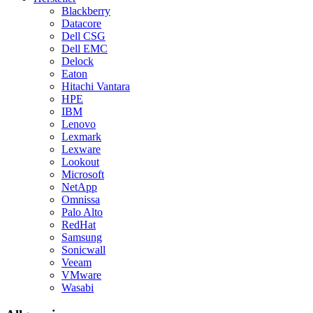
Blackberry
Datacore
Dell CSG
Dell EMC
Delock
Eaton
Hitachi Vantara
HPE
IBM
Lenovo
Lexmark
Lexware
Lookout
Microsoft
NetApp
Omnissa
Palo Alto
RedHat
Samsung
Sonicwall
Veeam
VMware
Wasabi