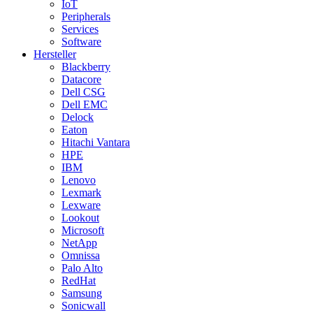
IoT
Peripherals
Services
Software
Hersteller
Blackberry
Datacore
Dell CSG
Dell EMC
Delock
Eaton
Hitachi Vantara
HPE
IBM
Lenovo
Lexmark
Lexware
Lookout
Microsoft
NetApp
Omnissa
Palo Alto
RedHat
Samsung
Sonicwall