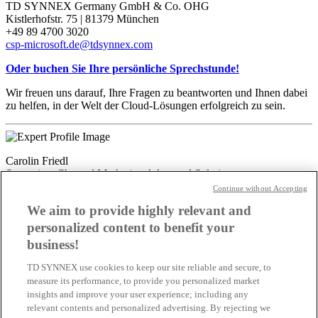
TD SYNNEX Germany GmbH & Co. OHG
Kistlerhofstr. 75 | 81379 München
+49 89 4700 3020
csp-microsoft.de@tdsynnex.com
Oder buchen Sie Ihre persönliche Sprechstunde!
Wir freuen uns darauf, Ihre Fragen zu beantworten und Ihnen dabei
zu helfen, in der Welt der Cloud-Lösungen erfolgreich zu sein.
Carolin Friedl
Supervisor Channel Marketing Advanced Solutions
carolin.friedl@tdsynnex.com
Continue without Accepting
Alle Artikel des Autors
We aim to provide highly relevant and
Das könnte Sie auch interessieren
personalized content to benefit your
business!
Neue Termine in 2026
TD SYNNEX use cookies to keep our site reliable and secure, to
measure its performance, to provide you personalized market
Entfesseln Sie das volle Potenzial von Microsoft 365
insights and improve your user experience; including any
Copilot – werden Sie Teil unserer Copilot Round
relevant contents and personalized advertising. By rejecting we