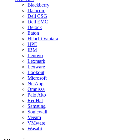
Blackberry
Datacore
Dell CSG
Dell EMC
Delock
Eaton
Hitachi Vantara
HPE
IBM
Lenovo
Lexmark
Lexware
Lookout
Microsoft
NetApp
Omnissa
Palo Alto
RedHat
Samsung
Sonicwall
Veeam
VMware
Wasabi