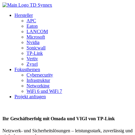
Hersteller
APC
Eaton
LANCOM
Microsoft
Nvidia
Sonicwall
TP-Link
Vertiv
Zyxel
Fokusthemen
Cybersecurity
Infrastruktur
Networking
WiFi 6 und WiFi 7
Projekt anfragen
Ihr Geschäftserfolg mit Omada und VIGI von TP-Link
Netzwerk- und Sicherheitslösungen – leistungsstark, zuverlässig und