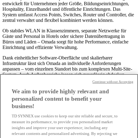
entwickelt für Unternehmen jeder Größe, Bildungseinrichtungen,
Hospitality, Einzelhandel und öffentliche Einrichtungen. Das
System umfasst Access Points, Switches, Router und Controller, die
zentral verwaltet und flexibel kombiniert werden können.
Ob stabiles WLAN in Klassenzimmern, separate Netzwerke für
Gäste und Personal in Hotels oder sichere Datenübertragung in
Büros und Läden – Omada sorgt für hohe Performance, einfache
Einrichtung und effiziente Verwaltung.
Dank einheitlicher Software-Oberfläche und skalierbarer
Infrastruktur lässt sich Omada an individuelle Anforderungen
anpassen – vom einzelnen Standort bis zum komplexen Multi-Site-
System. Auch Außenbereiche lassen sich zuverlässig abdecken.
Continue without Accepting
Mit Omada entsteht ein leistungsstarkes, zukunftssicheres Netzwerk
– zuverlässig, flexibel und einfach steuerbar.
We aim to provide highly relevant and
personalized content to benefit your
business!
TD SYNNEX use cookies to keep our site reliable and secure, to
measure its performance, to provide you personalized market
WiFi 6/7 und 5G
insights and improve your user experience; including any
relevant contents and personalized advertising. By rejecting we
Wi-Fi 7 von TP-Link