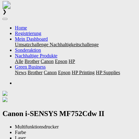
❯
Home
Registrierung
Mein Dashboard
Umsatzchallenge
Nachhaltigkeitschallenge
Sonderaktion
Nachhaltige Produkte
Alle
Brother
Canon
Epson
HP
Green Business
News
Brother
Canon
Epson
HP Printing
HP Supplies
Canon i-SENSYS MF752Cdw II
Multifunktionsdrucker
Farbe
Laser