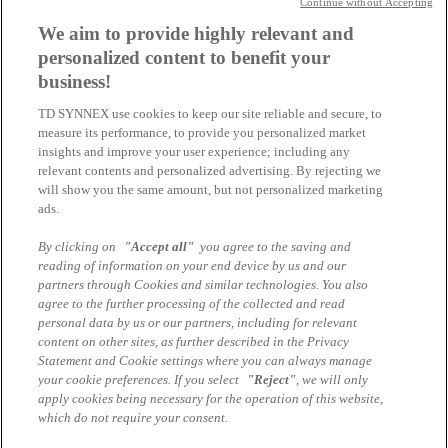
Continue without Accepting
We aim to provide highly relevant and
Canon PIXMA TR7650
personalized content to benefit your
business!
Multifunktionsdrucker
Farbe
TD SYNNEX use cookies to keep our site reliable and secure, to
Tintenstrahl
measure its performance, to provide you personalized market
A4 (210 x 297 mm), Legal (216 x 356 mm) (Original)
insights and improve your user experience; including any
A4/Legal (Medien)
relevant contents and personalized advertising. By rejecting we
bis zu 15 ipm (Drucken)
will show you the same amount, but not personalized marketing
200 Blatt
33.6 Kbps
ads.
Wi-Fi(n), USB 2.0
By clicking on
"Accept all"
you agree to the saving and
HST #4452C026
TD SYNNEX #10209487
Jetzt kaufen
reading of information on your end device by us and our
partners through Cookies and similar technologies. You also
Impressum
agree to the further processing of the collected and read
Teilnahmebedingungen
personal data by us or our partners, including for relevant
AGB Marcom Services
content on other sites, as further described in the Privacy
Datenschutzhinweise Marcom Services
Statement and Cookie settings where you can always manage
Cookie Einstellungen
your cookie preferences. If you select
"Reject"
, we will only
apply cookies being necessary for the operation of this website,
Anmelden
which do not require your consent.
×