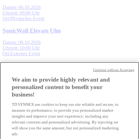
Datum: 06.10.2026
Uhrzeit: 09:00 Uhr
Ort:Physisches Event
SonicWall Elevate Ulm
Datum: 08.10.2026
Uhrzeit: 10:00 Uhr
Ort:Externes Event
Dell ISV Roadshow Bonn
Continue without Accepting
Datum: 08.10.2026
We aim to provide highly relevant and
Uhrzeit: 09:00 Uhr
personalized content to benefit your
Ort:Physisches Event
business!
Dell ISV Roadshow München
TD SYNNEX use cookies to keep our site reliable and secure, to
measure its performance, to provide you personalized market
Datum: 13.10.2026
insights and improve your user experience; including any
Uhrzeit: 09:00 Uhr
relevant contents and personalized advertising. By rejecting we
Ort:Physisches Event
will show you the same amount, but not personalized marketing
ads.
TD SYNNEX Dell Roadshow 2026 - Wien