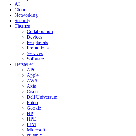
AI
Cloud
Networking
Security
Themen
Collaboration
Devices
Peripherals
Promotions
Services
Software
Hersteller
APC
Apple
AWS
Axis
Cisco
Dell Universum
Eaton
Google
HP
HPE
IBM
Microsoft
Nutanix