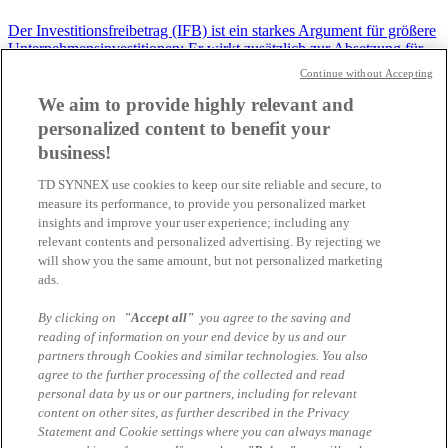
Der Investitionsfreibetrag (IFB) ist ein starkes Argument für größere
Unternehmensinvestitionen: Er wirkt zusätzlich zur Absetzung für
Abnutzung (AfA) als extra Betriebsausgabe und sen...
Continue without Accepting
18.02.2026 | Jakob Knabel
We aim to provide highly relevant and
personalized content to benefit your
HP Printing Cashback “OfficeJetPro”
business!
TD SYNNEX use cookies to keep our site reliable and secure, to
Profitieren Sie von einem Cashback zwischen 30 EUR und 50
measure its performance, to provide you personalized market
EUR!
insights and improve your user experience; including any
01.02.2026 | Yunus Sarikaya
relevant contents and personalized advertising. By rejecting we
will show you the same amount, but not personalized marketing
Die Eaton Power Weeks sind gestartet –
ads.
mehr Sicherheit für Ihre IT!
By clicking on
"Accept all"
you agree to the saving and
reading of information on your end device by us and our
Zuverlässige und effiziente Stromversorgung spielt eine zentrale
partners through Cookies and similar technologies. You also
Rolle in jeder modernen IT-Umgebung. Unterbrechungsfreie
agree to the further processing of the collected and read
Stromversorgung (USV) bietet hier maximale Sicherheit und
personal data by us or our partners, including for relevant
zuverlässigen ...
content on other sites, as further described in the Privacy
Statement and Cookie settings where you can always manage
21.01.2026 | Gerhard Fellmann