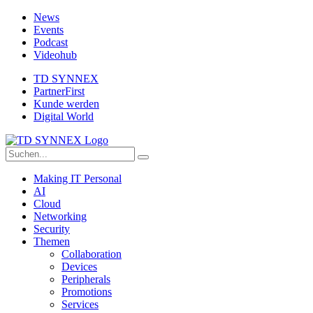
News
Events
Podcast
Videohub
TD SYNNEX
PartnerFirst
Kunde werden
Digital World
Making IT Personal
AI
Cloud
Networking
Security
Themen
Collaboration
Devices
Peripherals
Promotions
Services