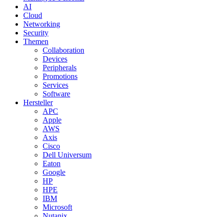
AI
Cloud
Networking
Security
Themen
Collaboration
Devices
Peripherals
Promotions
Services
Software
Hersteller
APC
Apple
AWS
Axis
Cisco
Dell Universum
Eaton
Google
HP
HPE
IBM
Microsoft
Nutanix