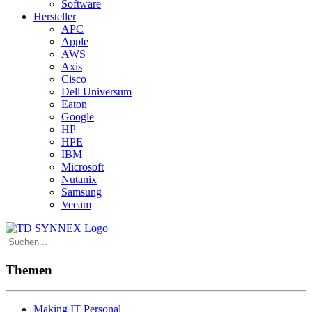
Software
Hersteller
APC
Apple
AWS
Axis
Cisco
Dell Universum
Eaton
Google
HP
HPE
IBM
Microsoft
Nutanix
Samsung
Veeam
Themen
Making IT Personal