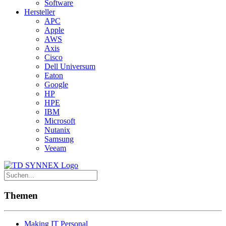
Software
Hersteller
APC
Apple
AWS
Axis
Cisco
Dell Universum
Eaton
Google
HP
HPE
IBM
Microsoft
Nutanix
Samsung
Veeam
Themen
Making IT Personal