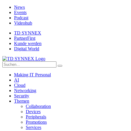
News
Events
Podcast
Videohub
TD SYNNEX
PartnerFirst
Kunde werden
Digital World
Making IT Personal
AI
Cloud
Networking
Security
Themen
Collaboration
Devices
Peripherals
Promotions
Services