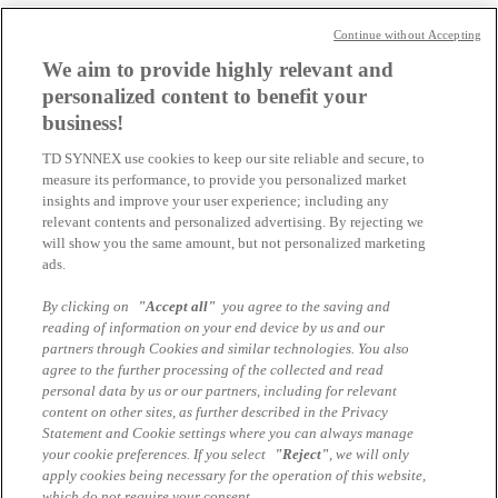
Dell ProSupport Infrastructure Suite
Continue without Accepting
DELL PROSUPPORT PLUS INFRASTRUCTURE SUITE
We aim to provide highly relevant and
personalized content to benefit your
Für Fragen zu diesem oder anderen Dell Themen, steht unser Dell
Experten Team gerne zur Verfügung.
business!
TD SYNNEX use cookies to keep our site reliable and secure, to
measure its performance, to provide you personalized market
Eduard Mantl
insights and improve your user experience; including any
Business Development Manager, Dell Technologies (Infrastructure
relevant contents and personalized advertising. By rejecting we
Solutions)
will show you the same amount, but not personalized marketing
eduard.mantl@tdsynnex.com
ads.
Alle Artikel des Autors
By clicking on
"Accept all"
you agree to the saving and
Das könnte Sie auch interessieren
reading of information on your end device by us and our
partners through Cookies and similar technologies. You also
agree to the further processing of the collected and read
TD SYNNEX lädt zur Dell Technologies Roadshow
personal data by us or our partners, including for relevant
2025
content on other sites, as further described in the Privacy
Statement and Cookie settings where you can always manage
Dell Technologies Partner Incentive Community
your cookie preferences. If you select
"Reject"
, we will only
Frühstück
apply cookies being necessary for the operation of this website,
which do not require your consent.