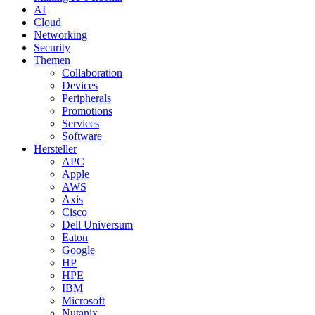
AI
Cloud
Networking
Security
Themen
Collaboration
Devices
Peripherals
Promotions
Services
Software
Hersteller
APC
Apple
AWS
Axis
Cisco
Dell Universum
Eaton
Google
HP
HPE
IBM
Microsoft
Nutanix