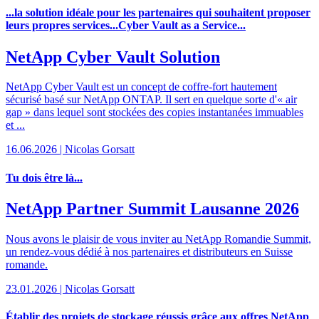
...la solution idéale pour les partenaires qui souhaitent proposer
leurs propres services...Cyber Vault as a Service...
NetApp Cyber Vault Solution
NetApp Cyber Vault est un concept de coffre-fort hautement
sécurisé basé sur NetApp ONTAP. Il sert en quelque sorte d'« air
gap » dans lequel sont stockées des copies instantanées immuables
et ...
16.06.2026 | Nicolas Gorsatt
Tu dois être là...
NetApp Partner Summit Lausanne 2026
Nous avons le plaisir de vous inviter au NetApp Romandie Summit,
un rendez-vous dédié à nos partenaires et distributeurs en Suisse
romande.
23.01.2026 | Nicolas Gorsatt
Établir des projets de stockage réussis grâce aux offres NetApp