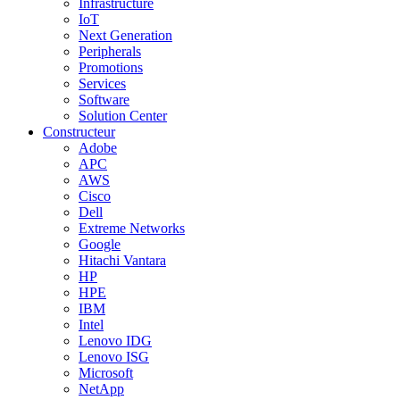
Infrastructure
IoT
Next Generation
Peripherals
Promotions
Services
Software
Solution Center
Constructeur
Adobe
APC
AWS
Cisco
Dell
Extreme Networks
Google
Hitachi Vantara
HP
HPE
IBM
Intel
Lenovo IDG
Lenovo ISG
Microsoft
NetApp