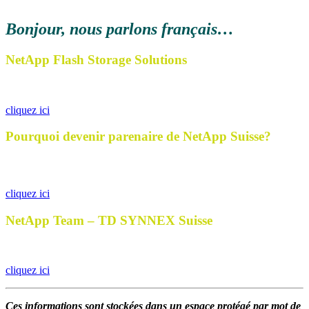
Bonjour, nous parlons
français…
NetApp Flash Storage Solutions
…le grand aperçu…
cliquez ici
Pourquoi devenir parenaire de NetApp Suisse?
…devenir partenaire suisse NetApp en 3 étapes…
cliquez ici
NetApp Team – TD SYNNEX Suisse
…n
ous attendons avec impatience votre demande…
cliquez ici
Ces informations sont stockées dans un espace protégé par mot de