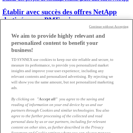
Établir avec succès des offres NetApp
destinées aux PME suisses...
Continue without Accepting
Nous mettons à votre disposition des informations importantes qui
We aim to provide highly relevant and
vous permettent d’établir des offres NetApp destinées aux PME
personalized content to benefit your
suisses afin de répondre aux besoins des clients et de rester comp...
business!
25.09.2025 | Nicolas Gorsatt
TD SYNNEX use cookies to keep our site reliable and secure, to
...avec nous, vous êtes toujours bien informé sur l'activité
measure its performance, to provide you personalized market
NetApp
insights and improve your user experience; including any
relevant contents and personalized advertising. By rejecting we
NetApp-News - always up to date avec TD
will show you the same amount, but not personalized marketing
ads.
SYNNEX
By clicking on
"Accept all"
you agree to the saving and
Nous vous fournissons les informations les plus importantes
reading of information on your end device by us and our
concernant les partenaires NetApp dans la langue de votre réseau
partners through Cookies and similar technologies. You also
suisse. Sur différents canaux d'information, vous trouverez
agree to the further processing of the collected and read
exactement ce...
personal data by us or our partners, including for relevant
content on other sites, as further described in the Privacy
24.09.2025 | Nicolas Gorsatt
Statement and Cookie settings where you can always manage