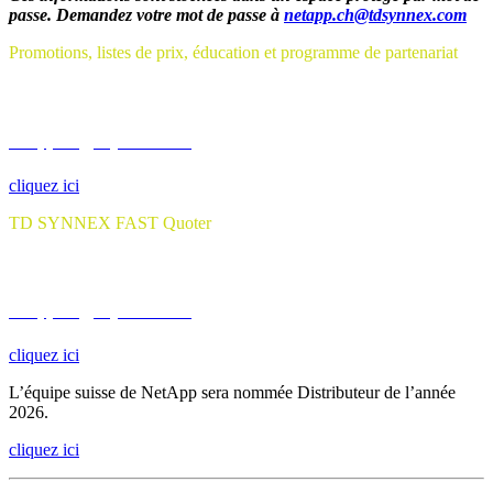
passe.
Demandez votre mot de passe à
netapp.ch@tdsynnex.com
Promotions, listes de prix, éducation et programme de partenariat
…demandez votre mot de passe à
netapp.ch@tdsynnex.com
cliquez ici
TD SYNNEX FAST Quoter
…demandez votre mot de passe à
netapp.ch@tdsynnex.com
cliquez ici
L’équipe suisse de NetApp sera nommée Distributeur de l’année
2026.
cliquez ici