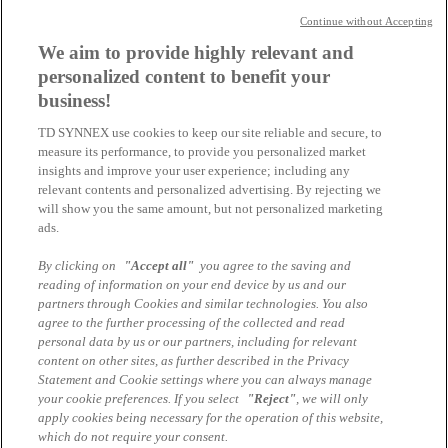
Sondern:
Continue without Accepting
„Wo hilft Copilot Ihnen, klarer zu denken?“
We aim to provide highly relevant and
Genau dort entsteht der echte Mehrwert.
personalized content to benefit your
business!
TD SYNNEX use cookies to keep our site reliable and secure, to
Sami Karra-Batak
measure its performance, to provide you personalized market
Junior Channel Marketing Manager
insights and improve your user experience; including any
sami.karra-batak@tdsynnex.com
relevant contents and personalized advertising. By rejecting we
Alle Artikel des Autors
will show you the same amount, but not personalized marketing
ads.
Das könnte Sie auch interessieren
By clicking on
"Accept all"
you agree to the saving and
reading of information on your end device by us and our
Interne Abfrage Cloud Event 17.6.
partners through Cookies and similar technologies. You also
agree to the further processing of the collected and read
Microsoft Cloud Services - Get a quote
personal data by us or our partners, including for relevant
content on other sites, as further described in the Privacy
Copilot vs. M365 Copilot: Alles, was Sie wissen
Statement and Cookie settings where you can always manage
müssen
your cookie preferences. If you select
"Reject"
, we will only
apply cookies being necessary for the operation of this website,
which do not require your consent.
Impressum