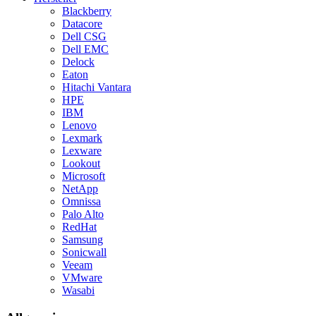
Blackberry
Datacore
Dell CSG
Dell EMC
Delock
Eaton
Hitachi Vantara
HPE
IBM
Lenovo
Lexmark
Lexware
Lookout
Microsoft
NetApp
Omnissa
Palo Alto
RedHat
Samsung
Sonicwall
Veeam
VMware
Wasabi