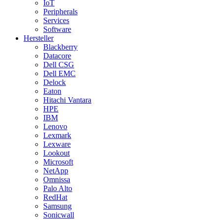
IoT
Peripherals
Services
Software
Hersteller
Blackberry
Datacore
Dell CSG
Dell EMC
Delock
Eaton
Hitachi Vantara
HPE
IBM
Lenovo
Lexmark
Lexware
Lookout
Microsoft
NetApp
Omnissa
Palo Alto
RedHat
Samsung
Sonicwall