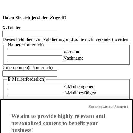
Holen Sie sich jetzt den Zugriff!
X/Twitter
Dieses Feld dient zur Validierung und sollte nicht verändert werden.
Name
(erforderlich)
Vorname
Nachname
Unternehmen
(erforderlich)
E-Mail
(erforderlich)
E-Mail eingeben
E-Mail bestätigen
Einwilligung Kontaktaufnahme
Continue without Accepting
Ja, ich willige zudem ein, dass mich die TD SYNNEX
GmbH & Co. OHG zum Thema Google telefonisch/per Mail
We aim to provide highly relevant and
kontaktiert. Meine Einwilligung kann ich jederzeit für die
personalized content to benefit your
Zukunft per E-Mail an marcom-services@tdsynnex.com
business!
widerrufen.