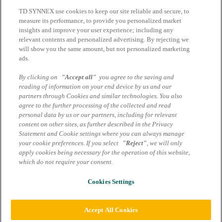
TD SYNNEX use cookies to keep our site reliable and secure, to
Wenn Sie etwas darüber erfahren wollen, wie die TD SYNNEX
GmbH & Co. OHG im Zusammenhang mit diesem Marcom Service
measure its performance, to provide you personalized market
Ihre Daten verarbeitet, informieren Sie sich in unseren
insights and improve your user experience; including any
Datenschutzhinweisen Marcom Services. Darüber hinaus gelten die
relevant contents and personalized advertising. By rejecting we
AGB Marcom Services der TD SYNNEX GmbH & Co. OHG.
will show you the same amount, but not personalized marketing
ads.
Sie haben Interesse am Google Pixel?
By clicking on
"Accept all"
you agree to the saving and
reading of information on your end device by us and our
partners through Cookies and similar technologies. You also
Unser Team berät Sie gerne!
agree to the further processing of the collected and read
personal data by us or our partners, including for relevant
content on other sites, as further described in the Privacy
Statement and Cookie settings where you can always manage
JETZT ANFRAGEN
your cookie preferences. If you select
"Reject"
, we will only
apply cookies being necessary for the operation of this website,
which do not require your consent.
Impressum
Datenschutzhinweise Marcom Services
AGB Marcom Services
Cookies Settings
Cookie Einstellungen
© 2026 TD SYNNEX Germany GmbH & Co. OHG | Alle Rechte
Accept All Cookies
vorbehalten