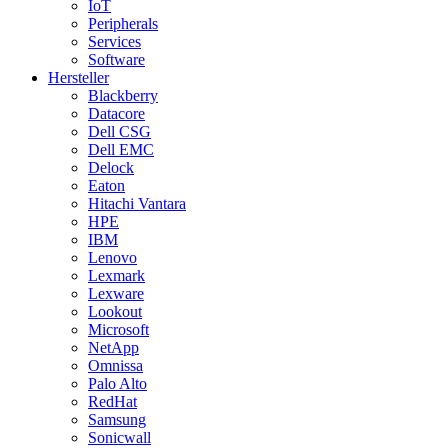
IoT
Peripherals
Services
Software
Hersteller
Blackberry
Datacore
Dell CSG
Dell EMC
Delock
Eaton
Hitachi Vantara
HPE
IBM
Lenovo
Lexmark
Lexware
Lookout
Microsoft
NetApp
Omnissa
Palo Alto
RedHat
Samsung
Sonicwall