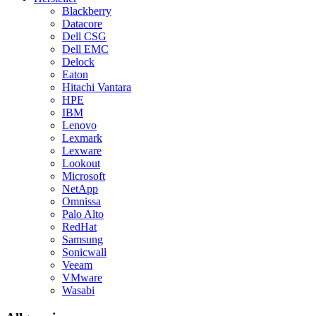
Blackberry
Datacore
Dell CSG
Dell EMC
Delock
Eaton
Hitachi Vantara
HPE
IBM
Lenovo
Lexmark
Lexware
Lookout
Microsoft
NetApp
Omnissa
Palo Alto
RedHat
Samsung
Sonicwall
Veeam
VMware
Wasabi