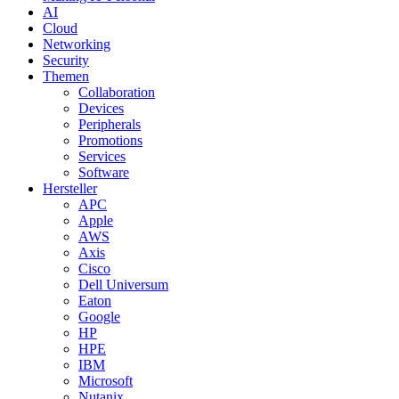
AI
Cloud
Networking
Security
Themen
Collaboration
Devices
Peripherals
Promotions
Services
Software
Hersteller
APC
Apple
AWS
Axis
Cisco
Dell Universum
Eaton
Google
HP
HPE
IBM
Microsoft
Nutanix