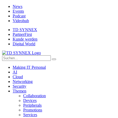
News
Events
Podcast
Videohub
TD SYNNEX
PartnerFirst
Kunde werden
Digital World
Making IT Personal
AI
Cloud
Networking
Security
Themen
Collaboration
Devices
Peripherals
Promotions
Services