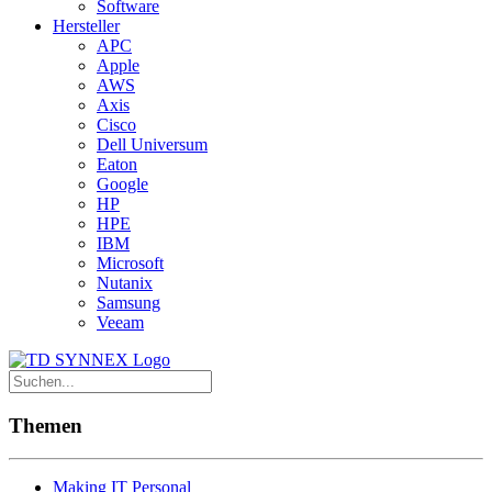
Software
Hersteller
APC
Apple
AWS
Axis
Cisco
Dell Universum
Eaton
Google
HP
HPE
IBM
Microsoft
Nutanix
Samsung
Veeam
Themen
Making IT Personal