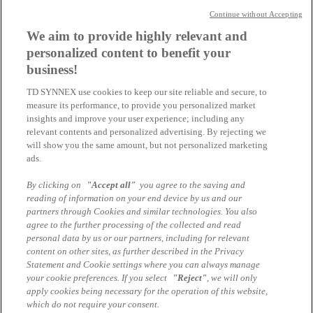
Ansehen in der Hacker-Szene, es ist ein richtiges Geschäft
Continue without Accepting
geworden und Hackergruppierungen weltweit verdienen Millionen
damit. Alle Länder und alle Branchen sind davon betroffen. Längst
We aim to provide highly relevant and
werden auch Industrieanlagen und Prozess-Steuerungs-Systeme in
personalized content to benefit your
Mitleidenschaft gezogen und Werke stehen Tage wenn nicht
business!
Wochen still. Der Schaden für ein betroffenes Unternehmen kann in
ungeahnte Höhen schießen, manche erholen sich nicht mehr davon
TD SYNNEX use cookies to keep our site reliable and secure, to
und verschwinden vom Markt. Zu den bezifferbaren Kosten gesellt
measure its performance, to provide you personalized market
sich dann auch noch der Imageverlust.
insights and improve your user experience; including any
Längst ist es nicht mehr ausreichend Antivirenprogramm, Firewalls
relevant contents and personalized advertising. By rejecting we
und Intrusion Detection Systeme zu betreiben, diese müssen auch
will show you the same amount, but not personalized marketing
permanent überwacht werden, deren Logfiles analysiert und es muss
ads.
bei Vorkommnissen unverzüglich, richtig reagiert werden. Aber
auch der Faktor Mensch (Human Error) spielt eine große Rolle.
By clicking on
"Accept all"
you agree to the saving and
Somit ist selbst die beste Security kein 100%-iger Schutz, weshalb
reading of information on your end device by us and our
geeignete Backup& Recovery-Lösungen und -Konzepte heute
partners through Cookies and similar technologies. You also
wichtiger sind denn je.
Die gute Nachricht ist, Dell hat die
agree to the further processing of the collected and read
passenden Lösungen!
personal data by us or our partners, including for relevant
content on other sites, as further described in the Privacy
Klicken Sie oben im Menü für mehr Infos zu den Themen
Statement and Cookie settings where you can always manage
„
Managed Detection and Response
“ und „
PowerProtect Cyber
your cookie preferences. If you select
"Reject"
, we will only
Recovery
„.
apply cookies being necessary for the operation of this website,
which do not require your consent.