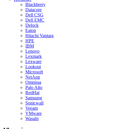
Blackberry
Datacore
Dell CSG
Dell EMC
Delock
Eaton
Hitachi Vantara
HPE
IBM
Lenovo
Lexmark
Lexware
Lookout
Microsoft
NetApp
Omnissa
Palo Alto
RedHat
Samsung
Sonicwall
Veeam
VMware
Wasabi