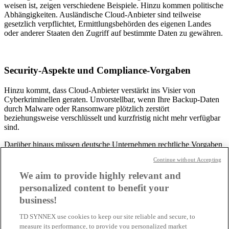
weisen ist, zeigen verschiedene Beispiele. Hinzu kommen politische
Abhängigkeiten. Ausländische Cloud-Anbieter sind teilweise
gesetzlich verpflichtet, Ermittlungsbehörden des eigenen Landes
oder anderer Staaten den Zugriff auf bestimmte Daten zu gewähren.
Security-Aspekte und Compliance-Vorgaben
Hinzu kommt, dass Cloud-Anbieter verstärkt ins Visier von
Cyberkriminellen geraten. Unvorstellbar, wenn Ihre Backup-Daten
durch Malware oder Ransomware plötzlich zerstört
beziehungsweise verschlüsselt und kurzfristig nicht mehr verfügbar
sind.
Darüber hinaus müssen deutsche Unternehmen rechtliche Vorgaben
zum Datenschutz einhalten. Für den Umgang mit sensiblen
Continue without Accepting
Unternehmensdaten gibt es für einige Branchen spezielle
Compliance-Richtlinien. Auch diese sind strikt zu beachten. Ihre
We aim to provide highly relevant and
Cloud-Strategie sollte diese Risiken mit einkalkulieren.
personalized content to benefit your
business!
TD SYNNEX use cookies to keep our site reliable and secure, to
Kostenfallen beim Cloud-Computing
measure its performance, to provide you personalized market