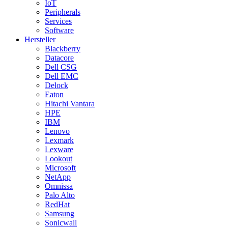
IoT
Peripherals
Services
Software
Hersteller
Blackberry
Datacore
Dell CSG
Dell EMC
Delock
Eaton
Hitachi Vantara
HPE
IBM
Lenovo
Lexmark
Lexware
Lookout
Microsoft
NetApp
Omnissa
Palo Alto
RedHat
Samsung
Sonicwall