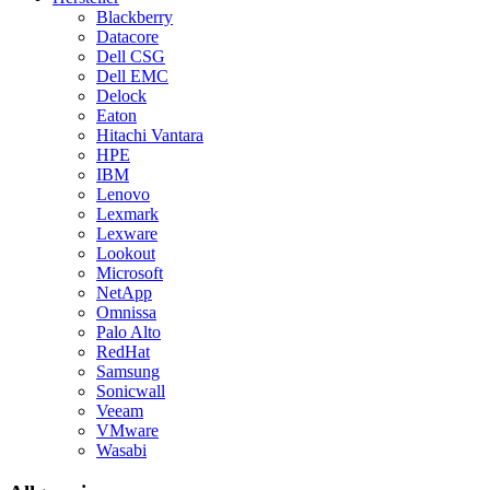
Blackberry
Datacore
Dell CSG
Dell EMC
Delock
Eaton
Hitachi Vantara
HPE
IBM
Lenovo
Lexmark
Lexware
Lookout
Microsoft
NetApp
Omnissa
Palo Alto
RedHat
Samsung
Sonicwall
Veeam
VMware
Wasabi