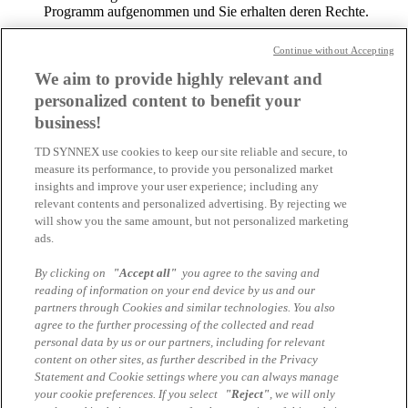
Programm aufgenommen und Sie erhalten deren Rechte.
Voraussetzung ist, dass die SA für die Volumenlizenz auch in
Continue without Accepting
der selben Edition und Sprache wie die OEM-Software
verfügbar ist. Die Nachrüstung mit SA ist daher nur noch bei
We aim to provide highly relevant and
den Server-Versionen und CALs möglich.
personalized content to benefit your
business!
Erwerb von OEM Windows Server
TD SYNNEX use cookies to keep our site reliable and secure, to
Lizenzierung
measure its performance, to provide you personalized market
insights and improve your user experience; including any
relevant contents and personalized advertising. By rejecting we
Sie können im TD SYNNEX Software Store über Ihr Intouch
will show you the same amount, but not personalized marketing
Login die OEM Windows Lizenzen erwerben. Hier geht es zum
ads.
Software Store:
By clicking on
"Accept all"
you agree to the saving and
MICROSOFT ERWERBEN ÜBER INTOUCH
reading of information on your end device by us and our
partners through Cookies and similar technologies. You also
Bei Fragen wenden Sie sich bitte an Ihr Microsoft Team
agree to the further processing of the collected and read
personal data by us or our partners, including for relevant
Tel: +49 89 4700 2808
content on other sites, as further described in the Privacy
Statement and Cookie settings where you can always manage
E-Mail:
Microsoft-Sales.de@tdsynnex.com
your cookie preferences. If you select
"Reject"
, we will only