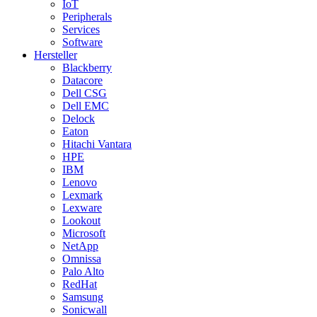
IoT
Peripherals
Services
Software
Hersteller
Blackberry
Datacore
Dell CSG
Dell EMC
Delock
Eaton
Hitachi Vantara
HPE
IBM
Lenovo
Lexmark
Lexware
Lookout
Microsoft
NetApp
Omnissa
Palo Alto
RedHat
Samsung
Sonicwall