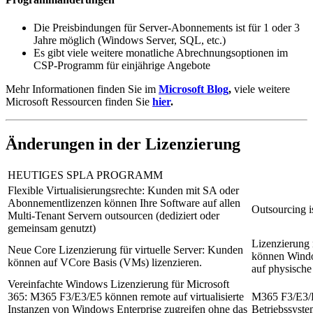
Die Preisbindungen für Server-Abonnements ist für 1 oder 3
Jahre möglich (Windows Server, SQL, etc.)
Es gibt viele weitere monatliche Abrechnungsoptionen im
CSP-Programm für einjährige Angebote
Mehr Informationen finden Sie im
Microsoft Blog
,
viele weitere
Microsoft Ressourcen finden Sie
hier
.
Änderungen in der Lizenzierung
HEUTIGES SPLA PROGRAMM
Flexible Virtualisierungsrechte: Kunden mit SA oder
Abonnementlizenzen können Ihre Software auf allen
Outsourcing i
Multi-Tenant Servern outsourcen (dediziert oder
gemeinsam genutzt)
Lizenzierung
Neue Core Lizenzierung für virtuelle Server: Kunden
können Windo
können auf VCore Basis (VMs) lizenzieren.
auf physische
Vereinfachte Windows Lizenzierung für Microsoft
365: M365 F3/E3/E5 können remote auf virtualisierte
M365 F3/E3/E5
Instanzen von Windows Enterprise zugreifen ohne das
Betriebssyst