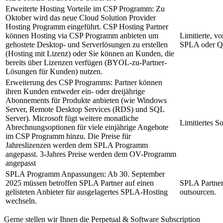
Erweiterte Hosting Vorteile im CSP Programm: Zu
Oktober wird das neue Cloud Solution Provider
Hosting Programm eingeführt. CSP Hosting Partner
können Hosting via CSP Programm anbieten um
Limitierte, v
gehostete Desktop- und Serverlösungen zu erstellen
SPLA oder QM
(Hosting mit Lizenz) oder Sie können an Kunden, die
bereits über Lizenzen verfügen (BYOL-zu-Partner-
Lösungen für Kunden) nutzen.
Erweiterung des CSP Programms: Partner können
ihren Kunden entweder ein- oder dreijährige
Abonnements für Produkte anbieten (wie Windows
Server, Remote Desktop Services (RDS) und SQL
Server). Microsoft fügt weitere monatliche
Limitiertes 
Abrechnungsoptionen für viele einjährige Angebote
im CSP Programm hinzu. Die Preise für
Jahreslizenzen werden dem SPLA Programm
angepasst. 3-Jahres Preise werden dem OV-Programm
angepasst
SPLA Programm Anpassungen: Ab 30. September
2025 müssen betroffen SPLA Partner auf einen
SPLA Partner 
gelisteten Anbieter für ausgelagertes SPLA-Hosting
outsourcen.
wechseln.
Gerne stellen wir Ihnen die Perpetual & Software Subscription