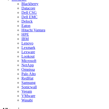
Blackberry
Datacore
Dell CSG
Dell EMC
Delock
Eaton
Hitachi Vantara
HPE
IBM
Lenovo
Lexmark
Lexware
Lookout
Microsoft
NetApp
Omnissa
Palo Alto
RedHat
Samsung
Sonicwall
Veeam
VMware
Wasabi