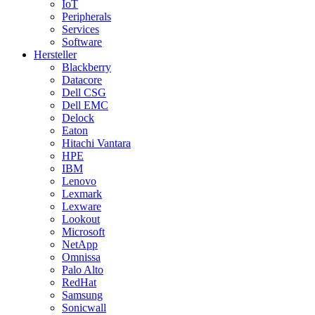
IoT
Peripherals
Services
Software
Hersteller
Blackberry
Datacore
Dell CSG
Dell EMC
Delock
Eaton
Hitachi Vantara
HPE
IBM
Lenovo
Lexmark
Lexware
Lookout
Microsoft
NetApp
Omnissa
Palo Alto
RedHat
Samsung
Sonicwall