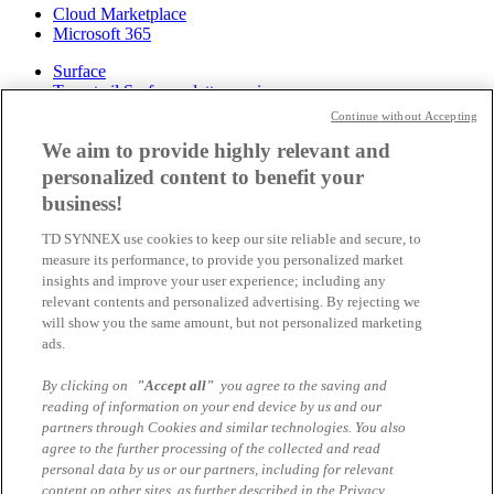
Cloud Marketplace
Microsoft 365
Surface
Trovate il Surface adatto a voi
Scoprite qui le promozioni in corso
Continue without Accepting
Vincere progetti assieme
We aim to provide highly relevant and
Azure
personalized content to benefit your
Azure Stack
business!
Reserved Instances
Cloud Solution Provider Program
TD SYNNEX use cookies to keep our site reliable and secure, to
measure its performance, to provide you personalized market
Services
insights and improve your user experience; including any
Demo Center
relevant contents and personalized advertising. By rejecting we
Azure Services locali
will show you the same amount, but not personalized marketing
Azure Cloud Assessment e Migration Service
SAP on Azure
ads.
Logistic Services
Tech as a Service (TaaS)
By clicking on
"Accept all"
you agree to the saving and
Microsoft Autopilot Services
reading of information on your end device by us and our
partners through Cookies and similar technologies. You also
Chi siamo
agree to the further processing of the collected and read
Contatto
personal data by us or our partners, including for relevant
content on other sites, as further described in the Privacy