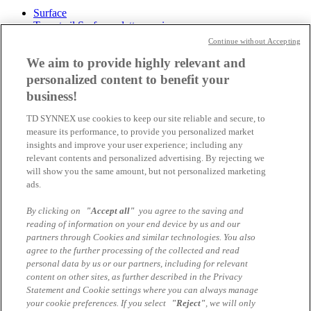
Surface
Trovate il Surface adatto a voi
Scoprite qui le promozioni in corso
Continue without Accepting
Vincere progetti assieme
We aim to provide highly relevant and
Azure
personalized content to benefit your
Azure Stack
business!
Reserved Instances
Cloud Solution Provider Program
TD SYNNEX use cookies to keep our site reliable and secure, to
measure its performance, to provide you personalized market
Services
insights and improve your user experience; including any
Demo Center
relevant contents and personalized advertising. By rejecting we
Azure Services locali
will show you the same amount, but not personalized marketing
Azure Cloud Assessment e Migration Service
SAP on Azure
ads.
Logistic Services
Tech as a Service (TaaS)
By clicking on
"Accept all"
you agree to the saving and
Microsoft Autopilot Services
reading of information on your end device by us and our
partners through Cookies and similar technologies. You also
Chi siamo
agree to the further processing of the collected and read
Contatto
personal data by us or our partners, including for relevant
content on other sites, as further described in the Privacy
impronta
Statement and Cookie settings where you can always manage
Informativa sulla privacy Servizi Marcom
your cookie preferences. If you select
"Reject"
, we will only
Termini e condizioni generali Servizi Marcom