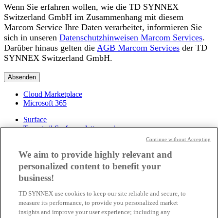
Wenn Sie erfahren wollen, wie die TD SYNNEX
Switzerland GmbH im Zusammenhang mit diesem
Marcom Service Ihre Daten verarbeitet, informieren Sie
sich in unseren
Datenschutzhinweisen Marcom Services
.
Darüber hinaus gelten die
AGB Marcom Services
der TD
SYNNEX Switzerland GmbH.
Cloud Marketplace
Microsoft 365
Surface
Trovate il Surface adatto a voi
Scoprite qui le promozioni in corso
Continue without Accepting
Vincere progetti assieme
We aim to provide highly relevant and
Azure
personalized content to benefit your
Azure Stack
business!
Reserved Instances
Cloud Solution Provider Program
TD SYNNEX use cookies to keep our site reliable and secure, to
measure its performance, to provide you personalized market
Services
insights and improve your user experience; including any
Demo Center