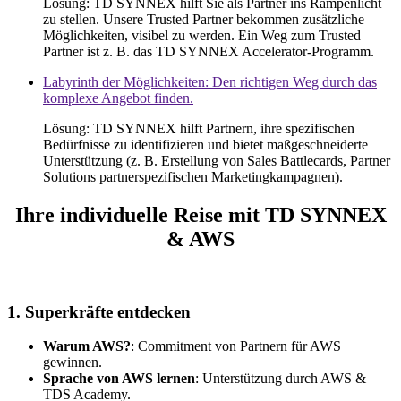
Lösung
:
TD SYNNEX
hilft
Sie
als
Partner ins Rampenlicht
zu
stellen
.
Unsere
Trusted Partner
bekommen
zusätzliche
Möglichkeiten
,
visibel
zu
werden
. Ein Weg
zum
Trusted
Partner
ist
z. B. das TD SYNNEX Accelerator-
Programm
.
Labyrinth der Möglichkeiten: Den richtigen Weg durch das
komplexe Angebot finden.
Lösung
:
TD SYNNEX
hilft
Partnern
,
ihre
spezifischen
Bedürfnisse
zu
identifizieren
und
bietet
maßgeschneiderte
Unterstützung
(z. B.
Erstellung
von Sales Battlecards, Partner
Solutions
partnerspezifischen
Marketingkampagnen
).
Ihre
individuelle
Reise
mit
TD SYNNEX
& AWS
1. Superkräfte entdecken
Warum AWS?
: Commitment von Partnern für AWS
gewinnen.
Sprache von AWS lernen
: Unterstützung durch AWS &
TDS Academy.