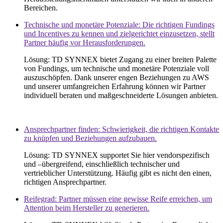
Bereichen
.
Technische und monetäre Potenziale: Die richtigen Fundings
und Incentives zu kennen und zielgerichtet einzusetzen, stellt
Partner häufig vor Herausforderungen.
Lösung
:
TD SYNNEX
bietet
Zugang
zu
einer
breiten
Palette
von Fundings, um
technische
und
monetäre
Potenziale
voll
auszuschöpfen
. Dank
unserer
engen
Beziehungen
zu
AWS
und
unserer
umfangreichen
Erfahrung
können
wir
Partner
individuell
beraten
und
maßgeschneiderte
Lösungen
anbieten
.
Ansprechpartner finden: Schwierigkeit, die richtigen Kontakte
zu knüpfen und Beziehungen aufzubauen.
Lösung
:
TD SYNNEX
supportet
Sie
hier
vendorspezifisch
und –
übergreifend
,
einschließlich
technischer
und
vertrieblicher
Unterstützung
.
Häufig
gibt
es
nicht
den
einen
,
richtigen
Ansprechpartner
.
Reifegrad: Partner müssen eine gewisse Reife erreichen, um
Attention beim Hersteller zu generieren.