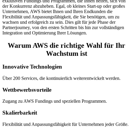
exklusiven
Fundings und
Programmen
, die Ihnen
helfen
,
sich
von
der
Konkurrenz
abzuheben
. Egal,
ob
kleines
Start-up
oder
großes
Unternehmen
, AWS
bietet
Ihnen und
Ihren
Endkunden
die
Flexibilität
und
Anpassungsfähigkeit
, die Sie
benötigen
, um
zu
wachsen
und
erfolgreich
zu
sein. Dies gilt für
jede
Phase der
Partnerjourney
, von den
ersten
Schritten
bis
hin
zur
vollständigen
Integration und
Optimierung
Ihrer
Lösungen
.
Warum
AWS die
richtige
Wahl für
Ihr
Wachstum
ist
Innovative Technologien
Über 200 Services, die kontinuierlich weiterentwickelt werden.
Wettbewerbsvorteile
Zugang zu AWS Fundings und speziellen Programmen.
Skalierbarkeit
Flexibilität und Anpassungsfähigkeit für Unternehmen jeder Größe.