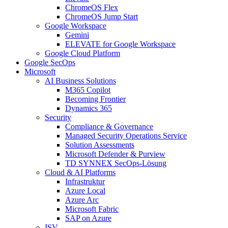
ChromeOS Flex
ChromeOS Jump Start
Google Workspace
Gemini
ELEVATE for Google Workspace
Google Cloud Platform
Google SecOps
Microsoft
AI Business Solutions
M365 Copilot
Becoming Frontier
Dynamics 365
Security
Compliance & Governance
Managed Security Operations Service
Solution Assessments
Microsoft Defender & Purview
TD SYNNEX SecOps-Lösung
Cloud & AI Platforms
Infrastruktur
Azure Local
Azure Arc
Microsoft Fabric
SAP on Azure
ISV