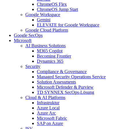
ChromeOS Flex
ChromeOS Jump Start
Google Workspace
Gemini
ELEVATE for Google Workspace
Google Cloud Platform
Google SecOps
Microsoft
AI Business Solutions
M365 Copilot
Becoming Frontier
Dynamics 365
Security
Compliance & Governance
Managed Security Operations Service
Solution Assessments
Microsoft Defender & Purview
TD SYNNEX SecOps-Lösung
Cloud & AI Platforms
Infrastruktur
Azure Local
Azure Arc
Microsoft Fabric
SAP on Azure
ISV