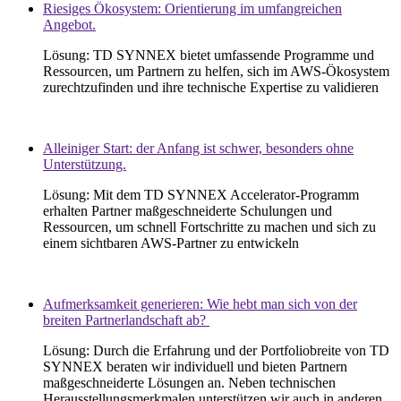
Riesiges Ökosystem: Orientierung im umfangreichen
Angebot.
Lösung
:
TD SYNNEX
bietet
umfassende
Programme
und
Ressourcen
, um
Partnern
zu
helfen
,
sich
im
AWS-
Ökosystem
zurechtzufinden
und
ihre
technische
Expertise
zu
validieren
Alleiniger Start: der Anfang ist schwer, besonders ohne
Unterstützung.
Lösung
:
Mit dem TD SYNNEX Accelerator-
Programm
erhalten
Partner
maßgeschneiderte
Schulungen
und
Ressourcen
, um schnell
Fortschritte
zu
machen
und
sich
zu
einem
sichtbaren
AWS-Partner
zu
entwickeln
Aufmerksamkeit generieren: Wie hebt man sich von der
breiten Partnerlandschaft ab?
Lösung
:
Durch die
Erfahrung
und der
Portfoliobreite
von TD
SYNNEX
beraten
wir
individuell
und
bieten
Partnern
maßgeschneiderte
Lösungen
an. Neben
technischen
Herausstellungsmerkmalen
unterstützen
wir
auch
in
anderen