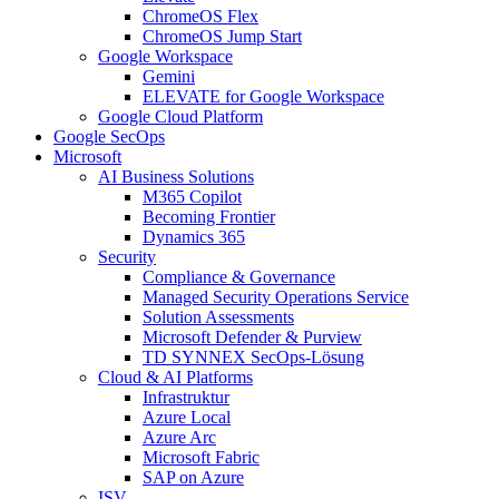
ChromeOS Flex
ChromeOS Jump Start
Google Workspace
Gemini
ELEVATE for Google Workspace
Google Cloud Platform
Google SecOps
Microsoft
AI Business Solutions
M365 Copilot
Becoming Frontier
Dynamics 365
Security
Compliance & Governance
Managed Security Operations Service
Solution Assessments
Microsoft Defender & Purview
TD SYNNEX SecOps-Lösung
Cloud & AI Platforms
Infrastruktur
Azure Local
Azure Arc
Microsoft Fabric
SAP on Azure
ISV