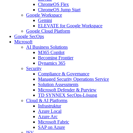
ChromeOS Flex
ChromeOS Jump Start
Google Workspace
Gemini
ELEVATE for Google Workspace
Google Cloud Platform
Google SecOps
Microsoft
AI Business Solutions
M365 Copilot
Becoming Frontier
Dynamics 365
Security
Compliance & Governance
Managed Security Operations Service
Solution Assessments
Microsoft Defender & Purview
TD SYNNEX SecOps-Lösung
Cloud & AI Platforms
Infrastruktur
Azure Local
Azure Arc
Microsoft Fabric
SAP on Azure
ISV