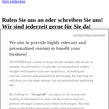
Jetzt entdecken
Rufen Sie uns an oder schreiben Sie uns!
Wir sind jederzeit gerne für Sie da!
Continue without Accepting
TD SYNNEX CLOUD TEAM
We aim to provide highly relevant and
personalized content to benefit your
business!
+49 89 4700 3020
TD SYNNEX use cookies to keep our site reliable and secure, to
measure its performance, to provide you personalized market
insights and improve your user experience; including any
relevant contents and personalized advertising. By rejecting we
will show you the same amount, but not personalized marketing
cloud.de@tdsynnex.com
ads.
Jetzt Kontakt aufnehmen
By clicking on
"Accept all"
you agree to the saving and
reading of information on your end device by us and our
partners through Cookies and similar technologies. You also
Impressum
agree to the further processing of the collected and read