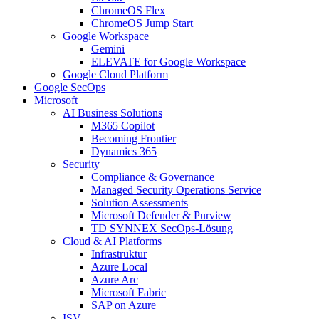
ChromeOS Flex
ChromeOS Jump Start
Google Workspace
Gemini
ELEVATE for Google Workspace
Google Cloud Platform
Google SecOps
Microsoft
AI Business Solutions
M365 Copilot
Becoming Frontier
Dynamics 365
Security
Compliance & Governance
Managed Security Operations Service
Solution Assessments
Microsoft Defender & Purview
TD SYNNEX SecOps-Lösung
Cloud & AI Platforms
Infrastruktur
Azure Local
Azure Arc
Microsoft Fabric
SAP on Azure
ISV