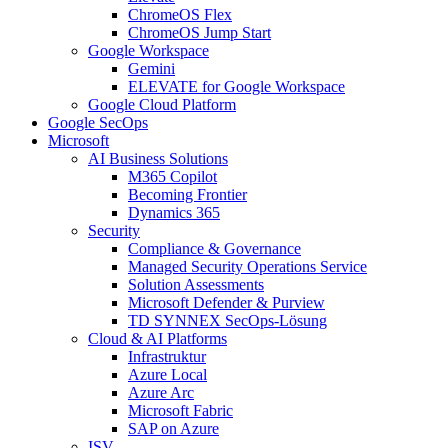
ChromeOS Flex
ChromeOS Jump Start
Google Workspace
Gemini
ELEVATE for Google Workspace
Google Cloud Platform
Google SecOps
Microsoft
AI Business Solutions
M365 Copilot
Becoming Frontier
Dynamics 365
Security
Compliance & Governance
Managed Security Operations Service
Solution Assessments
Microsoft Defender & Purview
TD SYNNEX SecOps-Lösung
Cloud & AI Platforms
Infrastruktur
Azure Local
Azure Arc
Microsoft Fabric
SAP on Azure
ISV