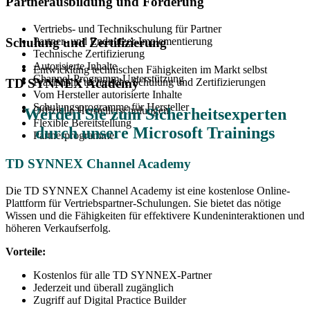
Partnerausbildung und Förderung
Vertriebs- und Technikschulung für Partner
Partner- und Endnutzer-Implementierung
Schulung und Zertifizierung
Technische Zertifizierung
Autorisierte Inhalte
Entwicklung technischen Fähigkeiten im Markt selbst
Channel-Programm-Unterstützung
Praxisnahe technische Schulung und Zertifizierungen
TD SYNNEX Academy
Vom Hersteller autorisierte Inhalte
Schulungsprogramme für Hersteller
Offizielle Herstellerschulungen
Werden Sie zum Sicherheitsexperten
Flexible Bereitstellung
durch unsere Microsoft Trainings
Partnerprogramme
TD SYNNEX Channel Academy
Die TD SYNNEX Channel Academy ist eine kostenlose Online-
Plattform für Vertriebspartner-Schulungen. Sie bietet das nötige
Wissen und die Fähigkeiten für effektivere Kundeninteraktionen und
höheren Verkaufserfolg.
Vorteile:
Kostenlos für alle TD SYNNEX-Partner
Jederzeit und überall zugänglich
Zugriff auf Digital Practice Builder