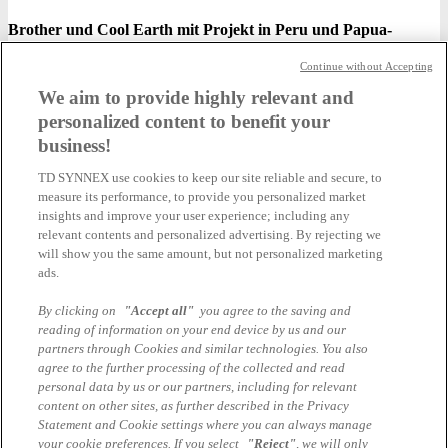
Brother und Cool Earth mit Projekt in Peru und Papua-
Neuguinea
Continue without Accepting
Über 2.400 Hektar Regenwald konnten vor der Zerstörung bewahrt
We aim to provide highly relevant and
werden. ...
personalized content to benefit your
Weiterlesen..
business!
TD SYNNEX use cookies to keep our site reliable and secure, to
measure its performance, to provide you personalized market
Mit einem Klick Brothers Umweltschutz-Aktivitäten
unterstützen
insights and improve your user experience; including any
relevant contents and personalized advertising. By rejecting we
will show you the same amount, but not personalized marketing
Click for the Earth ist eine Initiative von Brother Global, die
Projekte auf der ganzen Welt unterstützt - von der
ads.
Wiederaufforstung in der Slowakei ...
By clicking on
"Accept all"
you agree to the saving and
Weiterlesen..
reading of information on your end device by us and our
partners through Cookies and similar technologies. You also
Impressum
agree to the further processing of the collected and read
Teilnahmebedingungen
personal data by us or our partners, including for relevant
AGB Marcom Services
content on other sites, as further described in the Privacy
Datenschutzhinweise Marcom Services
Statement and Cookie settings where you can always manage
Cookie Einstellungen
your cookie preferences. If you select
"Reject"
, we will only