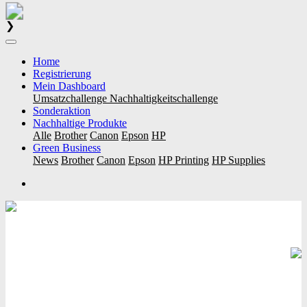
❯
Home
Registrierung
Mein Dashboard
Umsatzchallenge
Nachhaltigkeitschallenge
Sonderaktion
Nachhaltige Produkte
Alle
Brother
Canon
Epson
HP
Green Business
News
Brother
Canon
Epson
HP Printing
HP Supplies