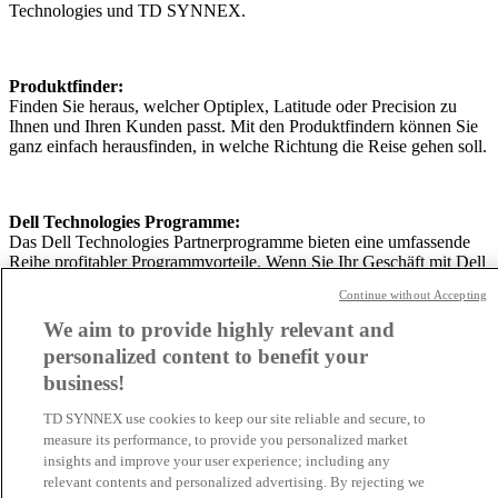
Technologies und TD SYNNEX.
Produktfinder:
Finden Sie heraus, welcher Optiplex, Latitude oder Precision zu
Ihnen und Ihren Kunden passt. Mit den Produktfindern können Sie
ganz einfach herausfinden, in welche Richtung die Reise gehen soll.
Dell Technologies Programme:
Das Dell Technologies Partnerprogramme bieten eine umfassende
Reihe profitabler Programmvorteile. Wenn Sie Ihr Geschäft mit Dell
Technologies ausbauen, erhöhen Sie Ihre Berechtigung für Rebates
Continue without Accepting
und Marketing Development Funds.
We aim to provide highly relevant and
personalized content to benefit your
business!
Alle Informationen rund um Dell
Technologies immer aktuell
TD SYNNEX use cookies to keep our site reliable and secure, to
measure its performance, to provide you personalized market
insights and improve your user experience; including any
Finden Sie heraus, was gerade im Dell Technologies Universum
relevant contents and personalized advertising. By rejecting we
ansteht. Hier finden Sie Informationen zu Neuerungen, Updates und