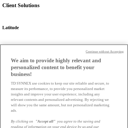
Client Solutions
Latitude
Optiplex
Continue without Accepting
We aim to provide highly relevant and
personalized content to benefit your
Precision
business!
Infrastructure
TD SYNNEX use cookies to keep our site reliable and secure, to
measure its performance, to provide you personalized market
insights and improve your user experience; including any
relevant contents and personalized advertising. By rejecting we
will show you the same amount, but not personalized marketing
PowerEdge Server
ads.
Bitte beachten Sie, dass BTO (Built-to-Order) Produkte nicht in
By clicking on
"Accept all"
you agree to the saving and
dem Programm berücksichtigt werden.
reading of information on your end device by us and our