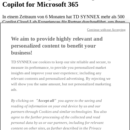
Copilot for Microsoft 365
In einem Zeitraum von 6 Monaten hat TD SYNNEX mehr als 500
Copilot Cloud Lab Experiences für Partner durchgeführt, um ihnen
die Tools und den Support bereitzustellen, die sie für den
Continue without Accepting
erfolgreichen Vertrieb benötigen.
We aim to provide highly relevant and
Maßgeschneiderte Konfiguration
personalized content to benefit your
business!
Eine praxisrelevante Copilot-Erfahrung
Partner-Demo-Training
TD SYNNEX use cookies to keep our site reliable and secure, to
measure its performance, to provide you personalized market
4-stündige Session, durchgeführt von unseren regionalen
insights and improve your user experience; including any
Expertenteams
relevant contents and personalized advertising. By rejecting we
will show you the same amount, but not personalized marketing
Buchungssystem
ads.
Benutzerfreundliches Online-Formular zur Reservierung von Demo-
By clicking on
"Accept all"
you agree to the saving and
Terminen
reading of information on your end device by us and our
partners through Cookies and similar technologies. You also
Support
agree to the further processing of the collected and read
Ein Mitglied des TD SYNNEX-Expertenteams vor Ort wird an
personal data by us or our partners, including for relevant
Ihrer ersten Demo teilnehmen
content on other sites, as further described in the Privacy