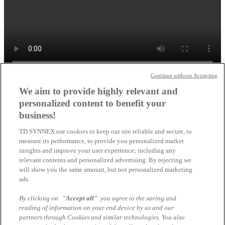
Continue without Accepting
Schließen
We aim to provide highly relevant and
CO2 Offset Services von Lenovo
personalized content to benefit your
business!
×
TD SYNNEX use cookies to keep our site reliable and secure, to
measure its performance, to provide you personalized market
insights and improve your user experience; including any
relevant contents and personalized advertising. By rejecting we
will show you the same amount, but not personalized marketing
ads.
By clicking on
"Accept all"
you agree to the saving and
reading of information on your end device by us and our
partners through Cookies and similar technologies. You also