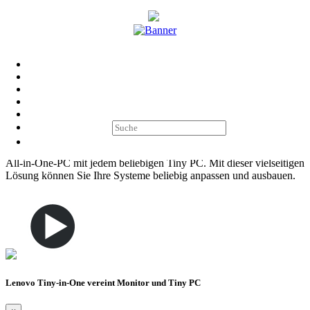
TINY-IN-ONE
Mit der vielseitigen Lenovo TIO Lösung können Sie Systeme
beliebig anpassen und ausbauen.
Lenovo Tiny-in-One vereint Monitor und Tiny PC zu einer unschlagbaren
Lösung
Verwandeln Sie einen TIO Monitor in einen effizienten modularen
All-in-One-PC mit jedem beliebigen Tiny PC. Mit dieser vielseitigen
Lösung können Sie Ihre Systeme beliebig anpassen und ausbauen.
Lenovo Tiny-in-One vereint Monitor und Tiny PC