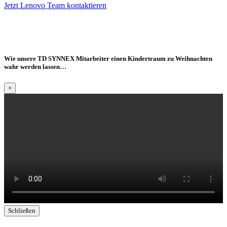
Jetzt Lenovo Team kontaktieren
Impressum
AGB Marcom Services
Datenschutzhinweise Marcom
Services
Cookie Einstellungen
Wie unsere TD SYNNEX Mitarbeiter einen Kindertraum zu Weihnachten
wahr werden lassen…
×
Schließen