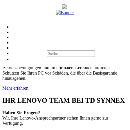
News
Unfallschutz (ADP – Accidential Damage Protection)
Entspanntes Arbeiten mit dem Lenovo Unfallschutz
Der Lenovo Unfallschutz deckt Herunterfallen, Eindringen von
Flüssigkeit, Stöße und Hardwaredefekte ab, die unter normalen
Betriebsbedingungen und im normalen Gebrauch auftreten.
Schützen Sie Ihren PC vor Schäden, die über die Basisgarantie
hinausgehen.
Mehr erfahren
IHR LENOVO TEAM BEI TD SYNNEX
Haben Sie Fragen?
Wir, Ihre Lenovo-Ansprechpartner stehen Ihnen gerne zur
Verfügung.