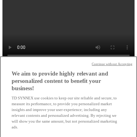
Continue without Accepting
Schließen
We aim to provide highly relevant and
CO2 Offset Services von Lenovo
personalized content to benefit your
business!
×
TD SYNNEX use cookies to keep our site reliable and secure, to
measure its performance, to provide you personalized market
insights and improve your user experience; including any
relevant contents and personalized advertising. By rejecting we
will show you the same amount, but not personalized marketing
ads.